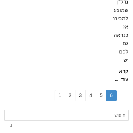
נדל”ן
שמוצע
למכירה
אז
כנראה
גם
לכם
יש
קרא
עוד ←
1
2
3
4
5
6