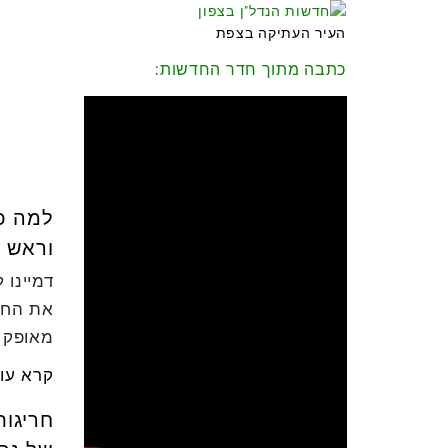
ש”ח
העיר העתיקה בצפת
(מחיר
כתבה מתוך חדר החדשות:
שיווק)
קרא
עוד
←
למה כד
וראש 
דמיינו 
את החלו
מאופק ע
קרא עו
חריגות