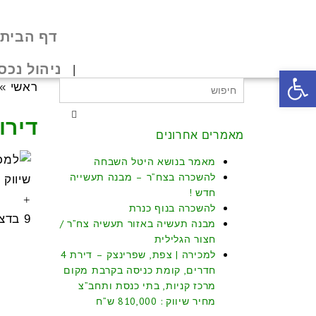
דף הבית
ניהול נכס
פתח סרגל נגישות
ראשי
»
דירו
מאמרים אחרונים
למכיר
מאמר בנושא היטל השבחה
להשכרה בצח”ר – מבנה תעשייה
|
חדש !
צפת,
להשכרה בנוף כנרת
9 בדצמבר 2019
שפרינ
מבנה תעשיה באזור תעשיה צח”ר /
חצור הגלילית
–
למכירה | צפת, שפרינצק – דירת 4
דירת
חדרים, קומת כניסה בקרבת מקום
מרכז קניות, בתי כנסת ותחב”צ
4
מחיר שיווק : 810,000 ש”ח
חדרים