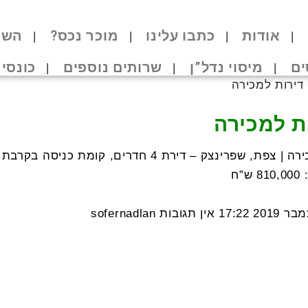
אודות
כתבו עלינו
מוכר נכס?
השק
ים
מיסוי נדל”ן
שרותים נוספים
כונסי 
דירות למכירה
ת למכירה
ה
17:22
אין תגובות
sofernadlan
צק
,