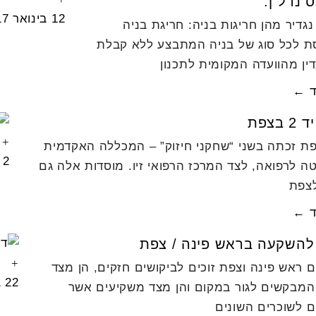
 נדל”ן.
12 בינואר 2017
גדיר מהן חריגות בניה: חריגת בניה
ת לכל סוג של בניה המתבצע ללא קבלת
ין מהוועדה המקומית לתכנון
ד ←
 בצפת
פת זכתה בשני “שחקני חיזוק” – המכללה האקדמית
2 בדצמבר 2016
ה לרפואה, לצד המרכז הרפואי זיו. מוסדות אלה גם
לצפת
ד ←
 להשקעה בראש פינה / צפת
ם ראש פינה וצפת זוכים לביקושים חזקים, הן מצד
22 בנובמבר 2016
המבקשים לגור במקום והן מצד משקיעים אשר
ם לשוכרים השונים