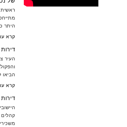
של נכס
ראשית נ
מתייחס
היתר כד
קרא עו
דירות יד 2
העיר צ
והפקולט
הביאו 
קרא עו
דירות
היישובי
קהלים 
משכירי