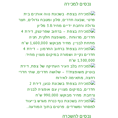
נכסים למכירה
קומת
כניסה
בקרבת
מקום
מרכז
קניות,
בתי
כנסת
ותחב”
מחיר
שיווק
:
0,000
ש”ח
נכסים להשכרה
למכירה