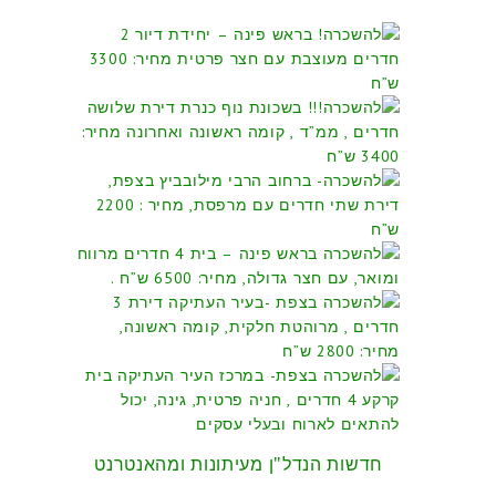
|
צפת,
שפרינצ
דירת
4
חדרים,
קומת
כניסה
בקרבת
מקום
מרכז
קניות,
בתי
כנסת
ותחב”צ
חדשות הנדל"ן מעיתונות ומהאנטרנט
10,000