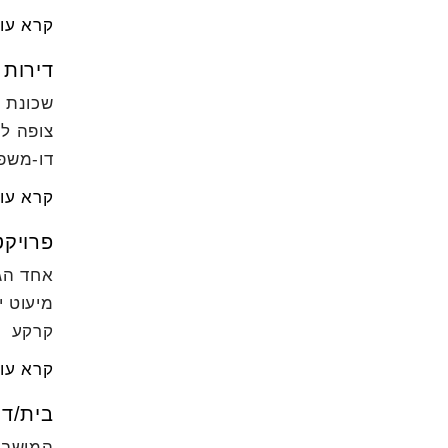
קרא עו
דירות 
שכונת נ
צופה לכ
דו-משפח
קרא עו
פרויקט
אחד הגו
מיעוט י
קרקע
קרא עו
בית/ד