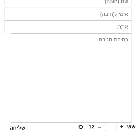
ש
+
=
12